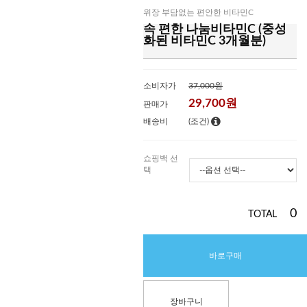
위장 부담없는 편안한 비타민C
속 편한 나눔비타민C (중성
화된 비타민C 3개월분)
소비자가
37,000원
29,700
원
판매가
배송비
(조건)
쇼핑백 선
택
0
TOTAL
바로구매
장바구니