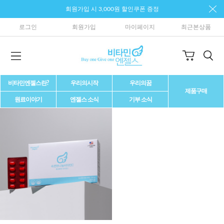
회원가입 시 3,000원 할인쿠폰 증정
로그인
회원가입
마이페이지
최근본상품
비타민엔젤스란?
우리의시작
우리의꿈
제품구매
원료이야기
엔젤스 소식
기부 소식