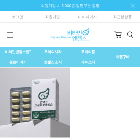
회원가입 시 3,000원 할인쿠폰 증정
로그인
회원가입
마이페이지
최근본상품
비타민엔젤스란?
우리의시작
우리의꿈
제품구매
원료이야기
엔젤스 소식
기부 소식