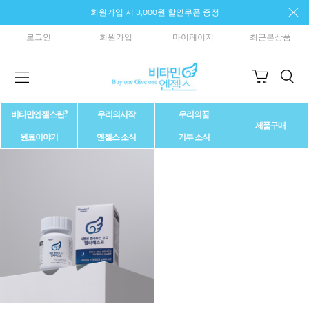
회원가입 시 3,000원 할인쿠폰 증정
로그인
회원가입
마이페이지
최근본상품
비타민엔젤스란?
우리의시작
우리의꿈
제품구매
원료이야기
엔젤스 소식
기부 소식