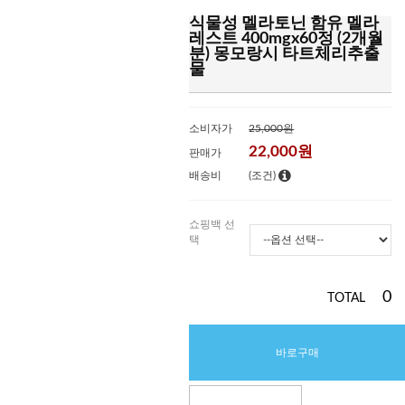
식물성 멜라토닌 함유 멜라
레스트 400mgx60정 (2개월
분) 몽모랑시 타트체리추출
물
소비자가
25,000원
22,000
원
판매가
배송비
(조건)
쇼핑백 선
택
0
TOTAL
바로구매