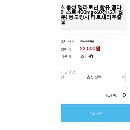
식물성 멜라토닌 함유 멜라
레스트 400mgx60정 (2개월
분) 몽모랑시 타트체리추출
물
소비자가
25,000원
22,000
원
판매가
배송비
(조건)
쇼핑백 선
택
0
TOTAL
바로구매