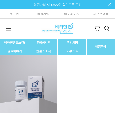
회원가입 시 3,000원 할인쿠폰 증정
로그인
회원가입
마이페이지
최근본상품
비타민엔젤스란?
우리의시작
우리의꿈
제품구매
원료이야기
엔젤스 소식
기부 소식