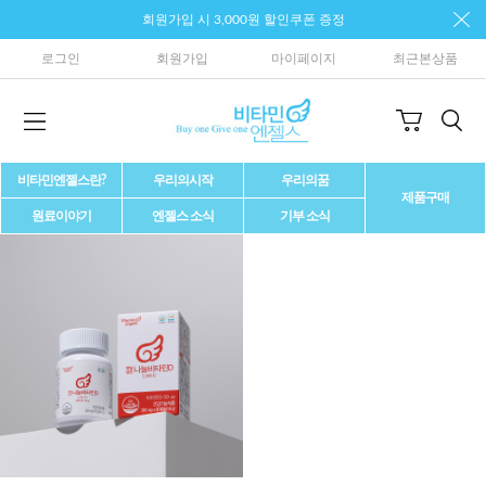
회원가입 시 3,000원 할인쿠폰 증정
로그인
회원가입
마이페이지
최근본상품
비타민엔젤스란?
우리의시작
우리의꿈
제품구매
원료이야기
엔젤스 소식
기부 소식