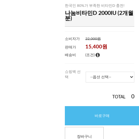
한국인 80%가 부족한 비타민D 충전!
나눔비타민D 2000IU (2개월
분)
소비자가
22,000원
15,400
원
판매가
배송비
(조건)
쇼핑백 선
택
0
TOTAL
바로구매
장바구니