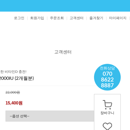
로그인
회원가입
주문조회
고객센터
즐겨찾기
마이페이지
고객센터
공지사항
전화상담
한 비타민D 충전!
070
보도자료
00IU (2개월분)
8622
1:1 문의
8887
영양제 문의
22,000원
15,400
원
장바구니