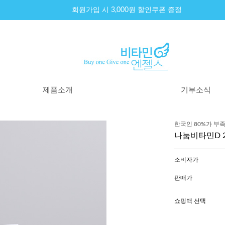
회원가입 시 3,000원 할인쿠폰 증정
제품소개
기부소식
제품리스트
기부내역
한국인 80%가 부족
원료이야기
기부소식
나눔비타민D 20
100% 환불제도
기부원칙
구매후기
소비자가
판매가
쇼핑백 선택