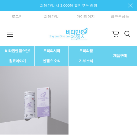
회원가입 시 3,000원 할인쿠폰 증정
로그인
회원가입
마이페이지
최근본상품
비타민엔젤스란?
우리의시작
우리의꿈
제품구매
원료이야기
엔젤스 소식
기부 소식