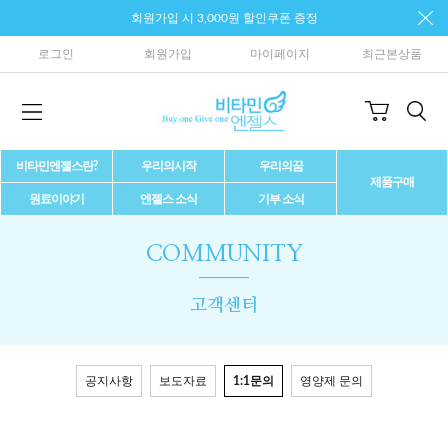
회원가입 시 3,000원 할인쿠폰 증정
로그인
회원가입
마이페이지
최근본상품
비타민엔젤스란?
우리의시작
우리의꿈
제품구매
원료이야기
엔젤스 소식
기부 소식
COMMUNITY
고객센터
공지사항
보도자료
1:1문의
영양제 문의