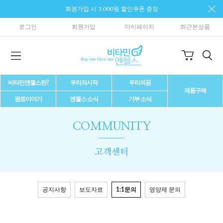
회원가입 시 3,000원 할인쿠폰 증정
로그인
회원가입
마이페이지
최근본상품
비타민엔젤스란?
우리의시작
우리의꿈
제품구매
원료이야기
엔젤스 소식
기부 소식
COMMUNITY
고객센터
공지사항
보도자료
1:1문의
영양제 문의