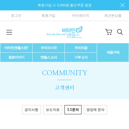
회원가입 시 3,000원 할인쿠폰 증정
로그인
회원가입
마이페이지
최근본상품
비타민엔젤스란?
우리의시작
우리의꿈
제품구매
원료이야기
엔젤스 소식
기부 소식
COMMUNITY
고객센터
공지사항
보도자료
1:1문의
영양제 문의