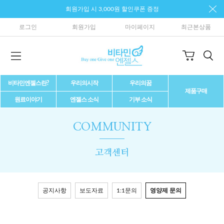
회원가입 시 3,000원 할인쿠폰 증정
로그인
회원가입
마이페이지
최근본상품
비타민엔젤스란?
우리의시작
우리의꿈
제품구매
원료이야기
엔젤스 소식
기부 소식
COMMUNITY
고객센터
공지사항
보도자료
1:1문의
영양제 문의