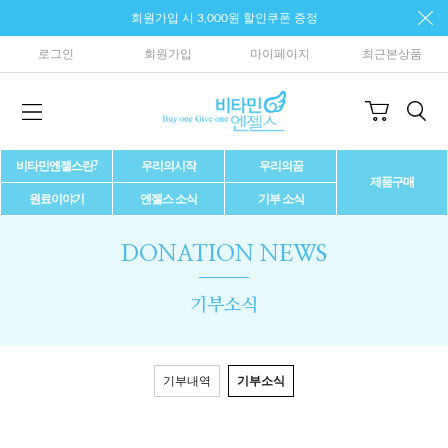
회원가입 시 3,000원 할인쿠폰 증정
로그인
회원가입
마이페이지
최근본상품
비타민엔젤스란?
우리의시작
우리의꿈
제품구매
원료이야기
엔젤스 소식
기부 소식
DONATION NEWS
기부소식
기부내역
기부소식