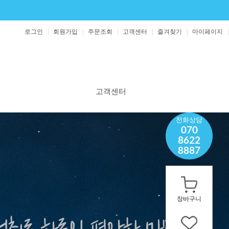
로그인
회원가입
주문조회
고객센터
즐겨찾기
마이페이지
고객센터
공지사항
전화상담
070
보도자료
8622
1:1 문의
8887
영양제 문의
장바구니