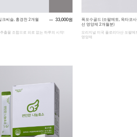
밀크씨슬, 홍경천 2개월
33,000원
폭포수골드 (쏘팔메토, 옥타코사
선 영양제 2개월분)
출물 조합으로 피로 없는 하루의 시작!
오리지널 미국 플로리다산 쏘팔메
영양제