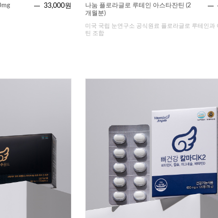
0mg
33,000원
나눔 플로라글로 루테인 아스타잔틴 (2
개월분)
미국 국립 눈연구소 공식원료 플로라글로 루테인과
틴 조합