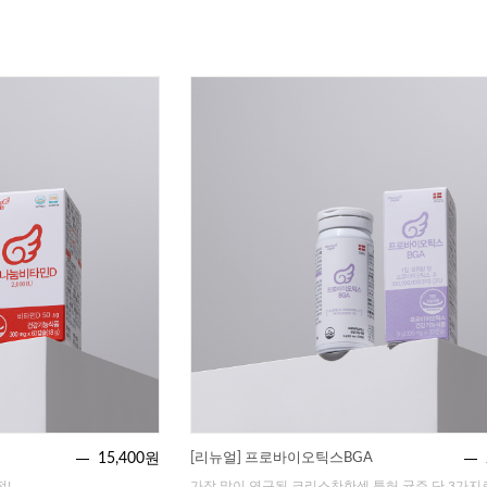
15,400원
[리뉴얼] 프로바이오틱스BGA
전!
가장 많이 연구된 크리스찬한센 특허 균주 단 3가지