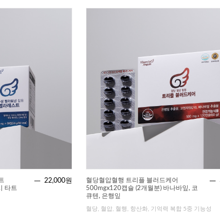
트
22,000원
혈당혈압혈행 트리플 블러드케어
시 타트
500mgx120캡슐 (2개월분) 바나바잎, 코
큐텐, 은행잎
혈당, 혈압, 혈행, 항산화, 기억력 복합 5중 기능성