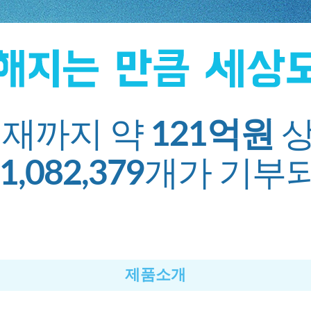
재까지 약
121억원
상
1,082,379
개가 기부
제품소개