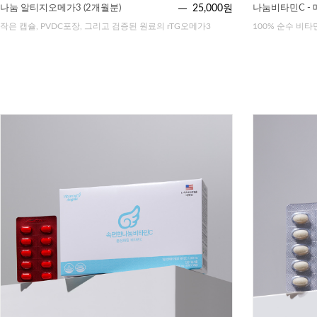
나눔 알티지오메가3 (2개월분)
25,000원
나눔비타민C - 
작은 캡슐, PVDC포장, 그리고 검증된 원료의 rTG오메가3
100% 순수 비타