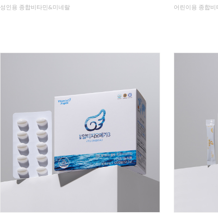
성인용 종합비타민&미네랄
어린이용 종합비