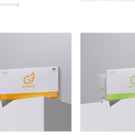
타민&미네랄