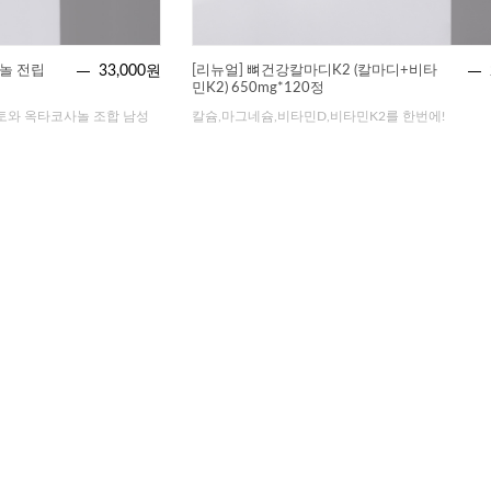
놀 전립
33,000원
[리뉴얼] 뼈건강칼마디K2 (칼마디+비타
민K2) 650mg*120정
토와 옥타코사놀 조합 남성
칼슘,마그네슘,비타민D,비타민K2를 한번에!