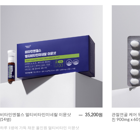
비타민엔젤스 멀티비타민미네랄 이뮨샷
35,200원
관절연골 케어
(14병)
친 900mg x 6
하루 1병에 가득 채운 올인원 멀티비타민 이뮨샷