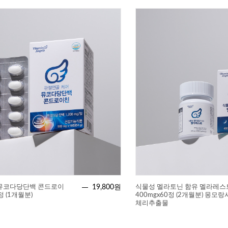
 뮤코다당단백 콘드로이
19,800원
식물성 멜라토닌 함유 멜라레스
0정 (1개월분)
400mgx60정 (2개월분) 몽모랑
체리추출물