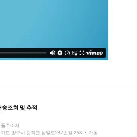
배송조회 및 추적
반품주소지
기도 양주시 광적면 삼일로247번길 268-7, 가동