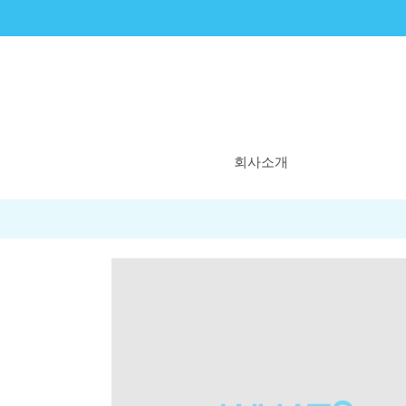
회사소개
비타민엔젤스란?
우리의 시작
우리의 꿈
WHY 비타민엔젤스
연혁