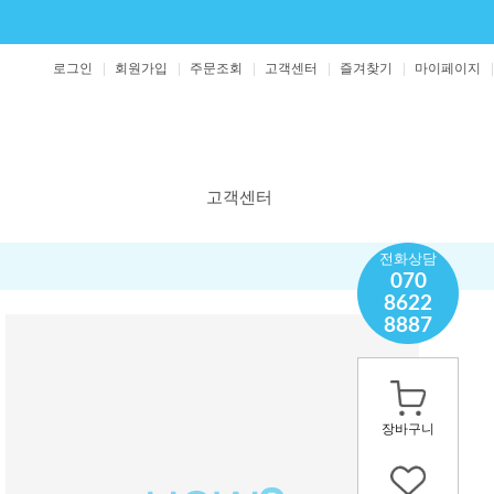
로그인
회원가입
주문조회
고객센터
즐겨찾기
마이페이지
고객센터
공지사항
전화상담
070
보도자료
8622
1:1 문의
8887
영양제 문의
장바구니