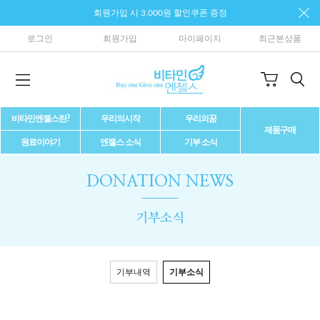
회원가입 시 3,000원 할인쿠폰 증정
로그인
회원가입
마이페이지
최근본상품
비타민엔젤스란?
우리의시작
우리의꿈
제품구매
원료이야기
엔젤스 소식
기부 소식
DONATION NEWS
기부소식
기부내역
기부소식