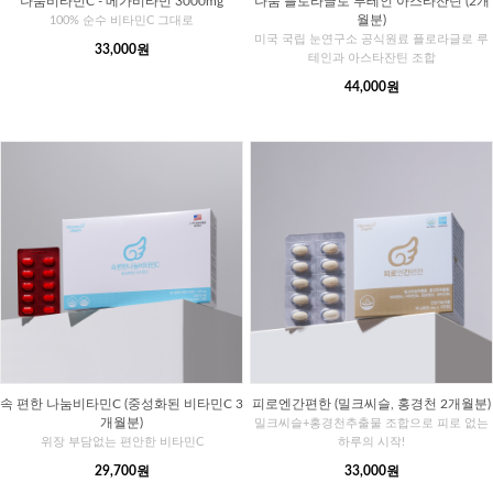
나눔비타민C - 메가비타민 3000mg
나눔 플로라글로 루테인 아스타잔틴 (2개
월분)
100% 순수 비타민C 그대로
미국 국립 눈연구소 공식원료 플로라글로 루
33,000원
테인과 아스타잔틴 조합
44,000원
속 편한 나눔비타민C (중성화된 비타민C 3
피로엔간편한 (밀크씨슬, 홍경천 2개월분)
개월분)
밀크씨슬+홍경천추출물 조합으로 피로 없는
위장 부담없는 편안한 비타민C
하루의 시작!
29,700원
33,000원