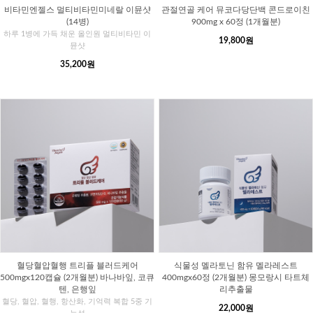
비타민엔젤스 멀티비타민미네랄 이뮨샷
관절연골 케어 뮤코다당단백 콘드로이친
(14병)
900mg x 60정 (1개월분)
하루 1병에 가득 채운 올인원 멀티비타민 이
19,800원
뮨샷
35,200원
혈당혈압혈행 트리플 블러드케어
식물성 멜라토닌 함유 멜라레스트
500mgx120캡슐 (2개월분) 바나바잎, 코큐
400mgx60정 (2개월분) 몽모랑시 타트체
텐, 은행잎
리추출물
혈당, 혈압, 혈행, 항산화, 기억력 복합 5중 기
22,000원