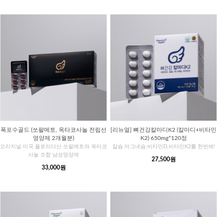
폭포수골드 (쏘팔메토, 옥타코사놀 전립선
[리뉴얼] 뼈건강칼마디K2 (칼마디+비타민
영양제 2개월분)
K2) 650mg*120정
오리지널 미국 플로리다산 쏘팔메토와 옥타코
칼슘,마그네슘,비타민D,비타민K2를 한번에!
사놀 조합 남성영양제
27,500원
33,000원