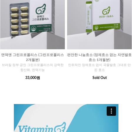
면역앤 그린프로폴리스 (그린프로폴리스
편안한 나눔효소 (정제효소 없는 자연발효
2개월분)
효소 1개월분)
브라질 정부 공인 그린프로폴리스의 강력한
인위적인 정제효소 없이 곡물발효 그대로 만
항산화, 면역기능
든 효소
33,000원
Sold Out