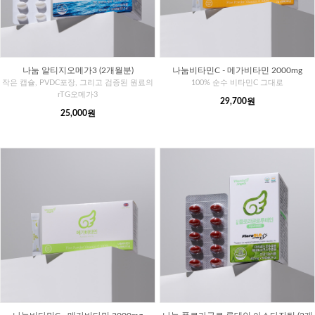
나눔 알티지오메가3 (2개월분)
나눔비타민C - 메가비타민 2000mg
작은 캡슐, PVDC포장, 그리고 검증된 원료의
100% 순수 비타민C 그대로
rTG오메가3
29,700원
25,000원