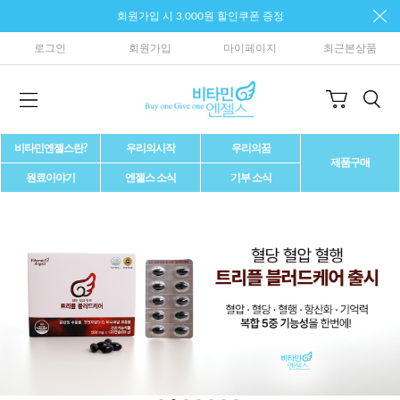
회원가입 시 3,000원 할인쿠폰 증정
로그인
회원가입
마이페이지
최근본상품
비타민엔젤스란?
우리의시작
우리의꿈
제품구매
원료이야기
엔젤스 소식
기부 소식