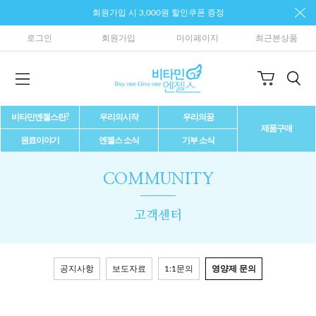
회원가입 시 3,000원 할인쿠폰 증정
로그인
회원가입
마이페이지
최근본상품
비타민엔젤스란?
우리의시작
우리의꿈
제품구매
원료이야기
엔젤스 소식
기부 소식
COMMUNITY
고객센터
공지사항
보도자료
1:1문의
영양제 문의