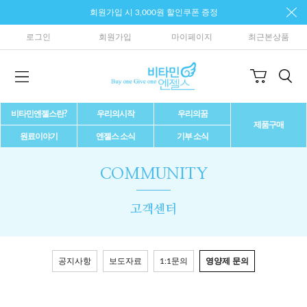
회원가입 시 3,000원 할인쿠폰 증정
로그인
회원가입
마이페이지
최근본상품
비타민엔젤스란?
우리의시작
우리의꿈
제품구매
원료이야기
엔젤스 소식
기부 소식
COMMUNITY
고객센터
공지사항
보도자료
1:1문의
영양제 문의