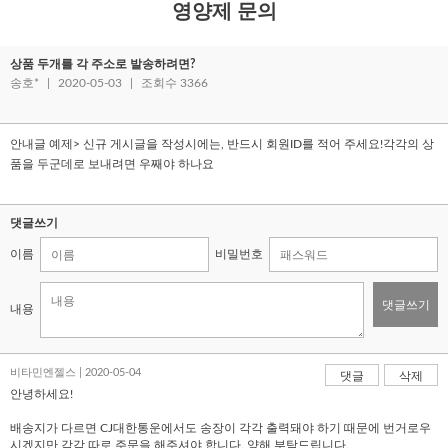
영양제 문의
상품 두개를 각 주소로 발송하려면?
송호*
|
2020-05-03
|
조회수 3366
안내글 예제> 신규 게시글을 작성시에는, 반드시 회원ID를 적어 주세요!각각의 상
품을 두군데로 보내려면 우째야 하나요
댓글쓰기
이름
비밀번호
댓글쓰기
내용
비타민엔젤스 | 2020-05-04
댓글
삭제
안녕하세요!
배송지가 다르면 CJ대한통운에서도 송장이 각각 출력돼야 하기 때문에 번거로우
시겠지만 각각 따로 주문을 해주셔야 합니다. 양해 부탁드립니다.