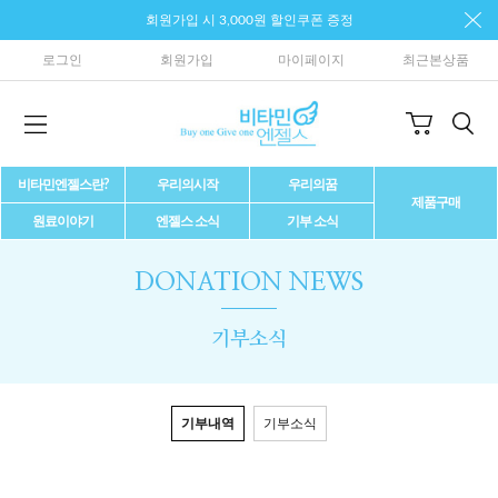
회원가입 시 3,000원 할인쿠폰 증정
로그인
회원가입
마이페이지
최근본상품
비타민엔젤스란?
우리의시작
우리의꿈
제품구매
원료이야기
엔젤스 소식
기부 소식
DONATION NEWS
기부소식
기부내역
기부소식