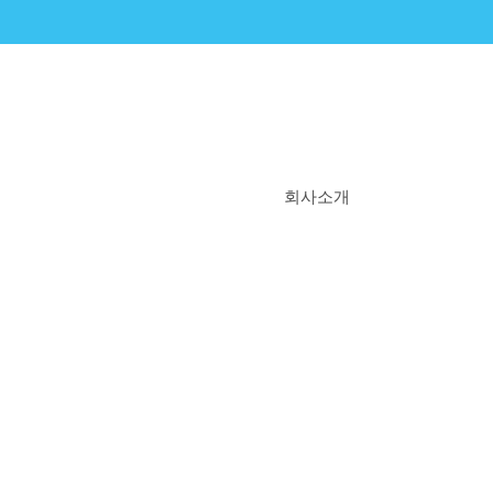
회사소개
비타민엔젤스란?
우리의 시작
우리의 꿈
WHY 비타민엔젤스
연혁