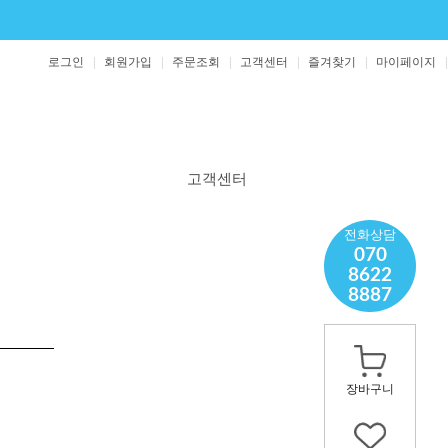
로그인
회원가입
주문조회
고객센터
즐겨찾기
마이페이지
고객센터
공지사항
전화상담
070
보도자료
8622
1:1 문의
8887
영양제 문의
장바구니