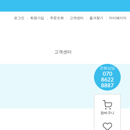
로그인
회원가입
주문조회
고객센터
즐겨찾기
마이페이지
고객센터
공지사항
전화상담
070
보도자료
8622
1:1 문의
8887
영양제 문의
장바구니
의