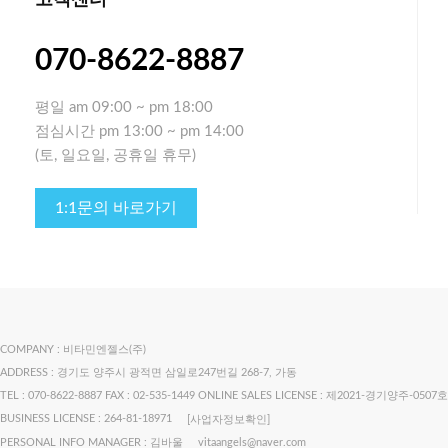
고객센터
070-8622-8887
평일
am 09:00 ~ pm 18:00
점심시간
pm 13:00 ~ pm 14:00
(토, 일요일, 공휴일 휴무)
1:1문의 바로가기
COMPANY : 비타민엔젤스(주)
ADDRESS : 경기도 양주시 광적면 삼일로247번길 268-7, 가동
TEL : 070-8622-8887
FAX : 02-535-1449
ONLINE SALES LICENSE : 제2021-경기양주-0507호
BUSINESS LICENSE : 264-81-18971
[사업자정보확인]
PERSONAL INFO MANAGER : 김바울
vitaangels@naver.com