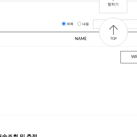
찜하기
제목
내용
NAME
DATE
WR