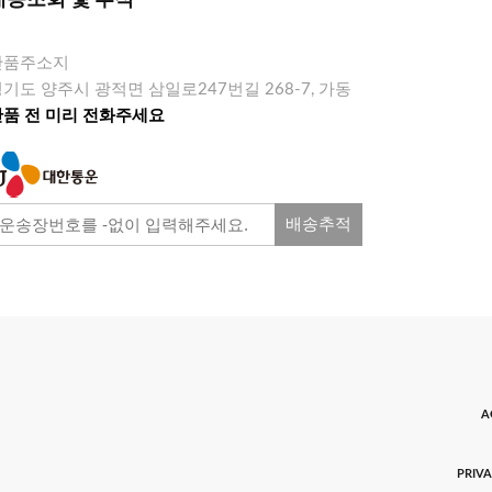
배송조회 및 추적
반품주소지
기도 양주시 광적면 삼일로247번길 268-7, 가동
반품 전 미리 전화주세요
배송추적
A
PRIVA