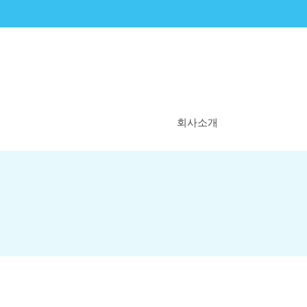
회사소개
비타민엔젤스란?
우리의 시작
우리의 꿈
WHY 비타민엔젤스
연혁