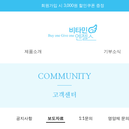
회원가입 시 3,000원 할인쿠폰 증정
제품소개
기부소식
제품리스트
기부내역
원료이야기
기부소식
COMMUNITY
100% 환불제도
기부원칙
구매후기
고객센터
공지사항
보도자료
1:1문의
영양제 문