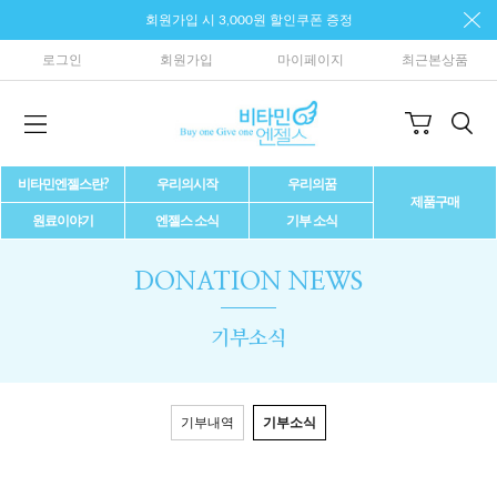
회원가입 시 3,000원 할인쿠폰 증정
로그인
회원가입
마이페이지
최근본상품
비타민엔젤스란?
우리의시작
우리의꿈
제품구매
원료이야기
엔젤스 소식
기부 소식
DONATION NEWS
기부소식
기부내역
기부소식